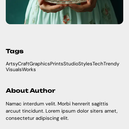
Tags
Artsy
Craft
Graphics
Prints
Studio
Styles
Tech
Trendy
Visuals
Works
About Author
Namac interdum velit. Morbi henrerit sagittis
arcuut tincidunt. Lorem ipsum dolor siters amet,
consectetur adipiscing elit.