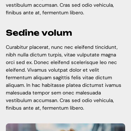
vestibulum accumsan. Cras sed odio vehicula,
finibus ante at, fermentum libero.
S
e
d
i
n
e
v
o
l
u
m
Curabitur placerat, nunc nec eleifend tincidunt,
nibh nulla dictum turpis, vitae vulputate magna
orci sed ex. Donec eleifend scelerisque leo nec
eleifend. Vivamus volutpat dolor et velit
fermentum aliquam sagittis felis vitae dictum
aliquam. In hac habitasse platea dictumst ivamus
malesuada tempor sem onec malesuada
vestibulum accumsan. Cras sed odio vehicula,
finibus ante at, fermentum libero.